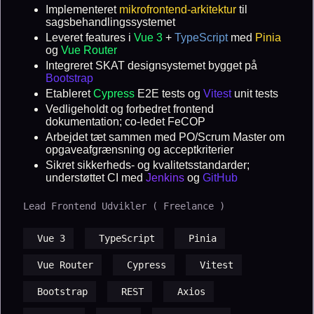
Implementeret
mikrofrontend-arkitektur
til
sagsbehandlingssystemet
Leveret features i
Vue 3
+
TypeScript
med
Pinia
og
Vue Router
Integreret SKAT designsystemet bygget på
Bootstrap
Etableret
Cypress
E2E tests og
Vitest
unit tests
Vedligeholdt og forbedret frontend
dokumentation; co-ledet FeCOP
Arbejdet tæt sammen med PO/Scrum Master om
opgaveafgrænsning og acceptkriterier
Sikret sikkerheds- og kvalitetsstandarder;
understøttet CI med
Jenkins
og
GitHub
Lead Frontend Udvikler ( Freelance )
Vue 3
TypeScript
Pinia
Vue Router
Cypress
Vitest
Bootstrap
REST
Axios