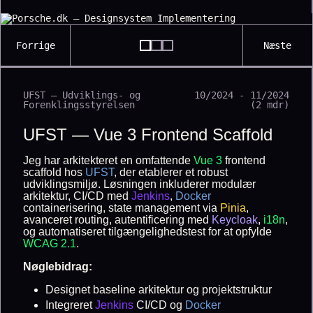
Forrige
Næste
UFST — Udviklings- og
10/2024 - 11/2024
Forenklingsstyrelsen
(2 mdr)
UFST — Vue 3 Frontend Scaffold
Jeg har arkitekteret en omfattende
Vue 3
frontend
scaffold hos
UFST
, der etablerer et robust
udviklingsmiljø. Løsningen inkluderer modulær
arkitektur, CI/CD med
Jenkins
,
Docker
containerisering, state management via
Pinia
,
avanceret routing, autentificering med
Keycloak
,
i18n
,
og automatiseret tilgængelighedstest for at opfylde
WCAG 2.1
.
Nøglebidrag:
Designet baseline arkitektur og projektstruktur
Integreret
Jenkins
CI/CD og
Docker