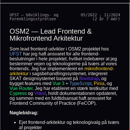
UFST — Udviklings- og
05/2022 - 11/2024
Forenklingsstyrelsen
(2 år 7 mdr)
OSM2 — Lead Frontend &
Mikrofrontend Arkitektur
Som lead frontend udvikler i OSM2 projektet hos
UFST
har jeg haft ansvaret for alle frontend-
beslutninger i hele projektet, hvilket indebærer at jeg
bestemmer vejen og teknologierne på tværs af vores
frontends. Jeg har implementeret en
mikrofrontend-
arkitektur
i sagsbehandlingssystemet, integreret
SKAT designsystemet baseret på
Bootstrap
, og
bygget features med
Vue 3
+
TypeScript
,
Pinia
, og
Vue Router
. Jeg har etableret en stærk testkultur med
Cypress
og
Vitest
, holdt dokumentationen opdateret,
og sammen med en fuldtidsansat haft ansvaret for
Frontend Community of Practice (FeCOP).
Nøglebidrag:
Ejet frontend-arkitektur og teknologivalg på tværs
af projekter