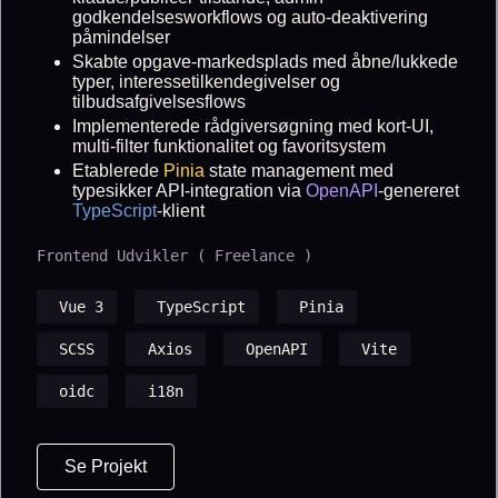
godkendelsesworkflows og auto-deaktivering
påmindelser
Skabte opgave-markedsplads med åbne/lukkede
typer, interessetilkendegivelser og
tilbudsafgivelsesflows
Implementerede rådgiversøgning med kort-UI,
multi-filter funktionalitet og favoritsystem
Etablerede
Pinia
state management med
typesikker API-integration via
OpenAPI
-genereret
TypeScript
-klient
Frontend Udvikler ( Freelance )
Vue 3
TypeScript
Pinia
SCSS
Axios
OpenAPI
Vite
oidc
i18n
Se Projekt