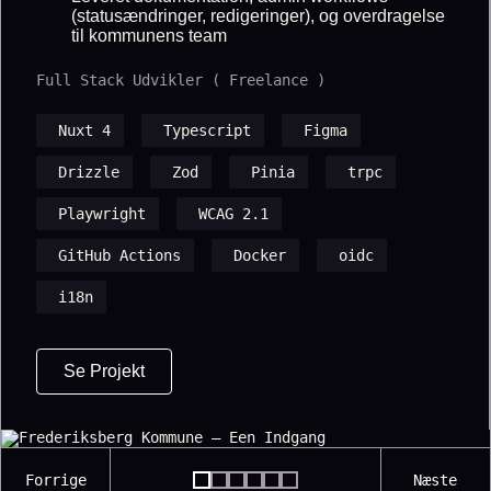
(statusændringer, redigeringer), og overdragelse
til kommunens team
Full Stack Udvikler ( Freelance )
Nuxt 4
Typescript
Figma
Drizzle
Zod
Pinia
trpc
Playwright
WCAG 2.1
GitHub Actions
Docker
oidc
i18n
Se Projekt
Forrige
Næste