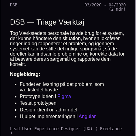
DSB
03/2020 - 04/2020
(2 mdr)
DSB — Triage Værktøj
Tog Værkstedets personale havde brug for et system,
der kunne håndtere den situation, hvor en lokofører
ringer ind og rapporterer et problem, og igennem
systemet kan de stille det rigtige spørgsmål, så de
derefter kan indsamle problemfrie og korrekte data for
at besvare deres spørgsmål og rapportere dem
korrekt.
Nøglebidrag:
Fundet en løsning på det problem, som
værkstedet havde
Prototype idéen i
Figma
Testet prototypen
Design klient og admin-del
Hjulpet implementeringen i
Angular
Lead User Experience Designer (UX) ( Freelance
)