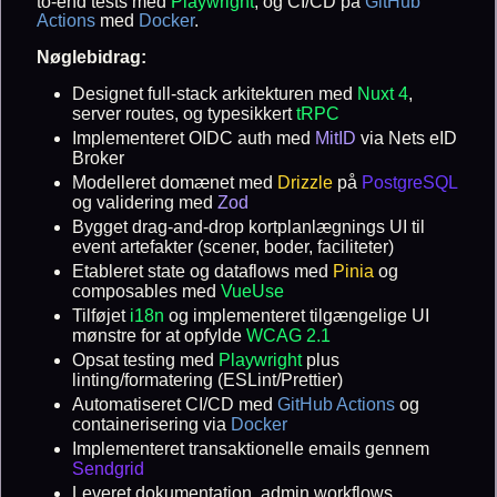
to-end tests med
Playwright
, og CI/CD på
GitHub
Actions
med
Docker
.
Nøglebidrag:
Designet full-stack arkitekturen med
Nuxt 4
,
server routes, og typesikkert
tRPC
Implementeret OIDC auth med
MitID
via Nets eID
Broker
Modelleret domænet med
Drizzle
på
PostgreSQL
og validering med
Zod
Bygget drag-and-drop kortplanlægnings UI til
event artefakter (scener, boder, faciliteter)
Etableret state og dataflows med
Pinia
og
composables med
VueUse
Tilføjet
i18n
og implementeret tilgængelige UI
mønstre for at opfylde
WCAG 2.1
Opsat testing med
Playwright
plus
linting/formatering (ESLint/Prettier)
Automatiseret CI/CD med
GitHub Actions
og
containerisering via
Docker
Implementeret transaktionelle emails gennem
Sendgrid
Leveret dokumentation, admin workflows