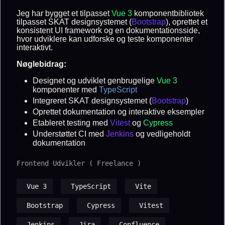
Jeg har bygget et tilpasset
Vue 3
komponentbibliotek
tilpasset SKAT designsystemet (
Bootstrap
), oprettet et
konsistent UI framework og en dokumentationsside,
hvor udviklere kan udforske og teste komponenter
interaktivt.
Nøglebidrag:
Designet og udviklet genbrugelige
Vue 3
komponenter med
TypeScript
Integreret SKAT designsystemet (
Bootstrap
)
Oprettet dokumentation og interaktive eksempler
Etableret testing med
Vitest
og
Cypress
Understøttet CI med
Jenkins
og vedligeholdt
dokumentation
Frontend Udvikler ( Freelance )
Vue 3
TypeScript
Vite
Bootstrap
Cypress
Vitest
Jenkins
Jira
Confluence