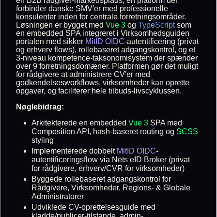
en B2B rådgiver-markedsplads, en platform der
forbinder danske SMV'er med professionelle
konsulenter inden for centrale forretningsområder.
Løsningen er bygget med
Vue 3
og
TypeScript
som
en embedded SPA integreret i Virksomhedsguiden
portalen med sikker
MitID
OIDC
-autentificering (privat
og erhverv flows), rollebaseret adgangskontrol, og et
3-niveau kompetence-taksonomisystem der spænder
over 9 forretningsdomæner. Platformen gør det muligt
for rådgivere at administrere CV'er med
godkendelsesworkflows, virksomheder kan oprette
opgaver, og faciliterer hele tilbuds-livscyklussen.
Nøglebidrag:
Arkitekterede en embedded
Vue 3
SPA med
Composition API, hash-baseret routing og
SCSS
styling
Implementerede dobbelt
MitID
OIDC
-
autentificeringsflow via Nets eID Broker (privat
for rådgivere, erhverv/CVR for virksomheder)
Byggede rollebaseret adgangskontrol for
Rådgivere, Virksomheder, Regions- & Globale
Administratorer
Udviklede CV-oprettelsesguide med
kladde/publicer-tilstande, admin-