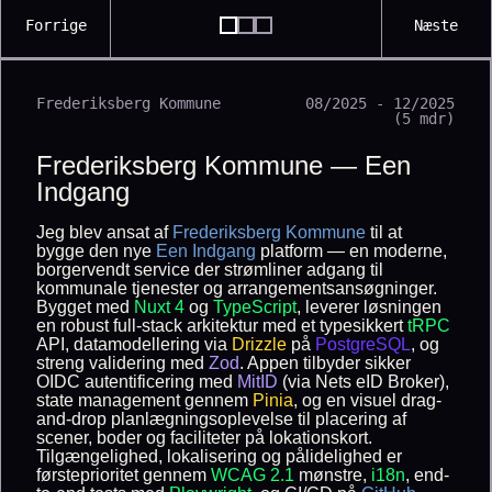
Forrige
Næste
Frederiksberg Kommune
08/2025 - 12/2025
(5 mdr)
Frederiksberg Kommune — Een
Indgang
Jeg blev ansat af
Frederiksberg Kommune
til at
bygge den nye
Een Indgang
platform — en moderne,
borgervendt service der strømliner adgang til
kommunale tjenester og arrangementsansøgninger.
Bygget med
Nuxt 4
og
TypeScript
, leverer løsningen
en robust full-stack arkitektur med et typesikkert
tRPC
API, datamodellering via
Drizzle
på
PostgreSQL
, og
streng validering med
Zod
. Appen tilbyder sikker
OIDC autentificering med
MitID
(via Nets eID Broker),
state management gennem
Pinia
, og en visuel drag-
and-drop planlægningsoplevelse til placering af
scener, boder og faciliteter på lokationskort.
Tilgængelighed, lokalisering og pålidelighed er
førsteprioritet gennem
WCAG 2.1
mønstre,
i18n
, end-