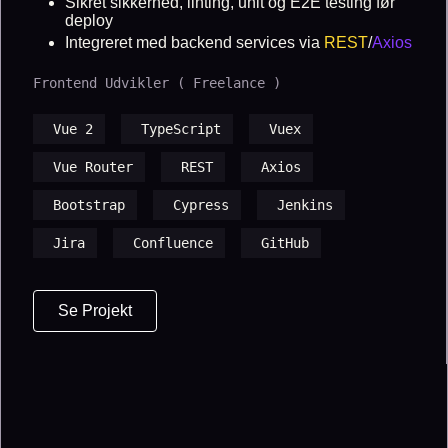
Sikret sikkerhed, linting, unit og E2E testing før
deploy
Integreret med backend services via
REST
/
Axios
Frontend Udvikler ( Freelance )
Vue 2
TypeScript
Vuex
Vue Router
REST
Axios
Bootstrap
Cypress
Jenkins
Jira
Confluence
GitHub
Se Projekt