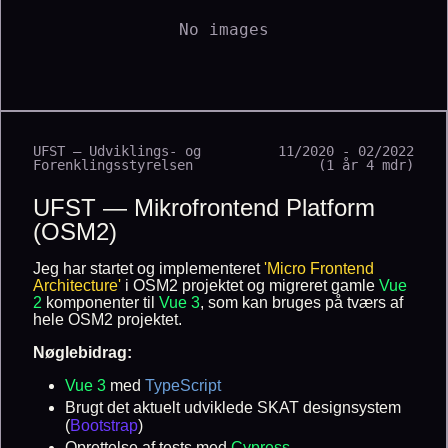
No images
UFST — Udviklings- og
11/2020 - 02/2022
Forenklingsstyrelsen
(1 år 4 mdr)
UFST — Mikrofrontend Platform
(OSM2)
Jeg har startet og implementeret
'Micro Frontend
Architecture'
i OSM2 projektet og migreret gamle
Vue
2
komponenter til
Vue 3
, som kan bruges på tværs af
hele OSM2 projektet.
Nøglebidrag:
Vue 3
med
TypeScript
Brugt det aktuelt udviklede SKAT designsystem
(
Bootstrap
)
Oprettelse af tests med
Cypress